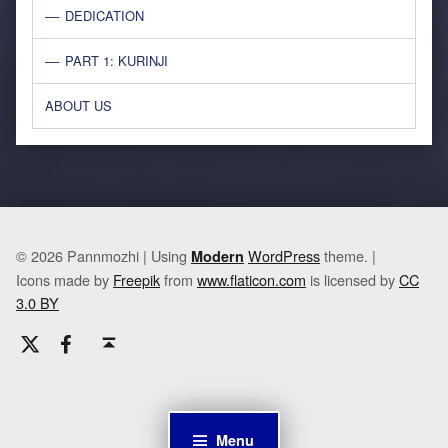
DEDICATION
PART 1: KURINJI
ABOUT US
© 2026 Pannmozhi | Using
WordPress
theme. |
Modern
Icons made by
Freepik
from
www.flaticon.com
is licensed by
CC
3.0 BY
Twitter
Facebook
Back to top ↑
Menu