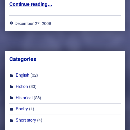
“Kutti Devadai | குட்டி தேவதை”
Continue reading
…
December 27, 2009
Categories
English
(32)
Fiction
(33)
Historical
(28)
Poetry
(1)
Short story
(4)